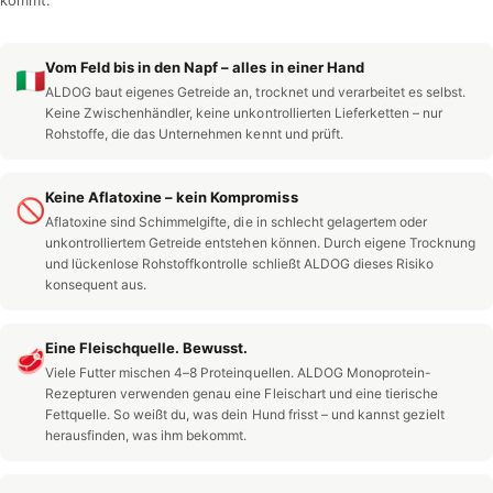
kommt.
Vom Feld bis in den Napf – alles in einer Hand
🇮🇹
ALDOG baut eigenes Getreide an, trocknet und verarbeitet es selbst.
Keine Zwischenhändler, keine unkontrollierten Lieferketten – nur
Rohstoffe, die das Unternehmen kennt und prüft.
Keine Aflatoxine – kein Kompromiss
🚫
Aflatoxine sind Schimmelgifte, die in schlecht gelagertem oder
unkontrolliertem Getreide entstehen können. Durch eigene Trocknung
und lückenlose Rohstoffkontrolle schließt ALDOG dieses Risiko
konsequent aus.
Eine Fleischquelle. Bewusst.
🥩
Viele Futter mischen 4–8 Proteinquellen. ALDOG Monoprotein-
Rezepturen verwenden genau eine Fleischart und eine tierische
Fettquelle. So weißt du, was dein Hund frisst – und kannst gezielt
herausfinden, was ihm bekommt.