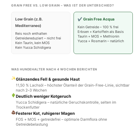
a
e
r
i
GRAIN FREE VS. LOW GRAIN – WAS IST DER UNTERSCHIED?
M
A
n
c
e
c
Low Grain (z.B.
✔ Grain Free Acqua
h
d
q
Mediterraneo)
i
Kein Getreide – 100 % frei
t
u
Erbsen + Kartoffeln als Basis
u
Reis noch enthalten
v
a
Taurin + MOS + Methionin
Getreidereduziert – nicht frei
m
Yucca + Rosmarin – natürlich
M
Kein Taurin, kein MOS
e
Kein Yucca Schidigera
e
r
d
f
i
ü
u
WAS HUNDEHALTER NACH 4 WOCHEN BERICHTEN
g
m
✨
Glänzendes Fell & gesunde Haut
b
11,50 % Lachsöl – höchster Ölanteil der Grain-Free-Linie, sichtbar
a
nach 2–3 Wochen
🌵
Deutlich weniger Kotgeruch
r
Yucca Schidigera – natürliche Geruchskontrolle, selten im
Trockenfutter
💩
Festerer Kot, ruhigerer Magen
FOS + MOS + getreidefrei – optimale Darmflora ohne
Getreidebelastung