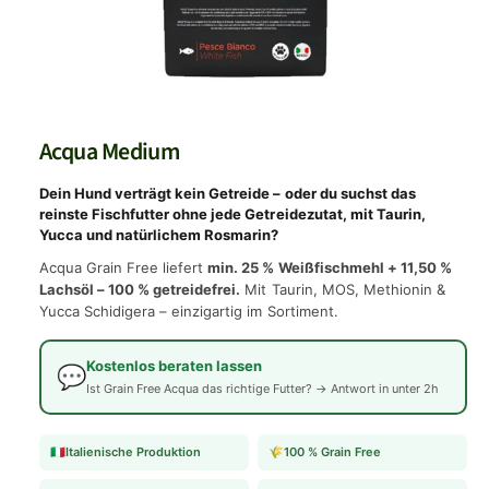
M
e
d
i
Acqua Medium
e
n
1
Dein Hund verträgt kein Getreide – oder du suchst das
i
reinste Fischfutter ohne jede Getreidezutat, mit Taurin,
n
Yucca und natürlichem Rosmarin?
M
o
Acqua Grain Free liefert
min. 25 % Weißfischmehl + 11,50 %
d
a
Lachsöl – 100 % getreidefrei.
Mit Taurin, MOS, Methionin &
l
Yucca Schidigera – einzigartig im Sortiment.
ö
f
f
Kostenlos beraten lassen
n
💬
e
Ist Grain Free Acqua das richtige Futter? → Antwort in unter 2h
n
🇮🇹
Italienische Produktion
🌾
100 % Grain Free