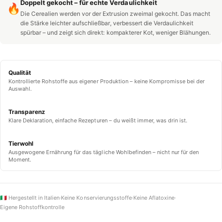
Doppelt gekocht – für echte Verdaulichkeit
🔥
Die Cerealien werden vor der Extrusion zweimal gekocht. Das macht
die Stärke leichter aufschließbar, verbessert die Verdaulichkeit
spürbar – und zeigt sich direkt: kompakterer Kot, weniger Blähungen.
Qualität
Kontrollierte Rohstoffe aus eigener Produktion – keine Kompromisse bei der
Auswahl.
Transparenz
Klare Deklaration, einfache Rezepturen – du weißt immer, was drin ist.
Tierwohl
Ausgewogene Ernährung für das tägliche Wohlbefinden – nicht nur für den
Moment.
🇮🇹 Hergestellt in Italien
·
Keine Konservierungsstoffe
·
Keine Aflatoxine
·
Eigene Rohstoffkontrolle