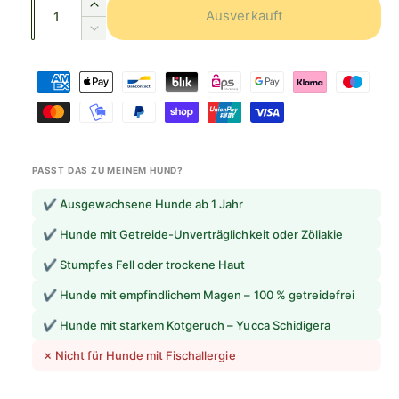
A
E
t
Ausverkauft
m
n
r
e
V
a
h
z
e
a
ö
Z
l
r
a
u
h
r
a
h
e
s
e
i
h
d
l
v
r
n
l
i
e
g
P
e
u
e
r
PASST DAS ZU MEINEM HUND?
M
r
r
n
k
e
e
✔ Ausgewachsene Hunde ab 1 Jahr
e
a
g
n
d
u
g
✔ Hunde mit Getreide-Unverträglichkeit oder Zöliakie
s
i
i
e
f
e
m
s
✔ Stumpfes Fell oder trockene Haut
f
M
t
e
ü
✔ Hunde mit empfindlichem Magen – 100 % getreidefrei
e
o
t
r
n
d
✔ Hunde mit starkem Kotgeruch – Yucca Schidigera
A
h
g
e
c
e
✗ Nicht für Hunde mit Fischallergie
o
q
r
f
d
u
n
ü