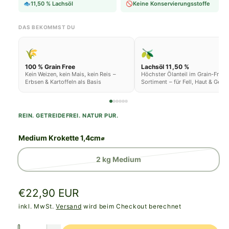
🐟
11,50 % Lachsöl
🚫
Keine Konservierungsstoffe
DAS BEKOMMST DU
🌾
🫒
100 % Grain Free
Lachsöl 11,50 %
Kein Weizen, kein Mais, kein Reis –
Höchster Ölanteil im Grain-Free-
Erbsen & Kartoffeln als Basis
Sortiment – für Fell, Haut & Gele
REIN. GETREIDEFREI. NATUR PUR.
Medium Krokette 1,4cm⌀
V
2 kg Medium
a
r
N
€22,90 EUR
i
o
inkl. MwSt.
Versand
wird beim Checkout berechnet
a
r
n